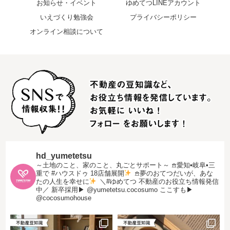
お知らせ・イベント
ゆめてつLINEアカウント
いえづくり勉強会
プライバシーポリシー
オンライン相談について
hd_yumetetsu
～土地のこと、家のこと、丸ごとサポート～
𖠿愛知•岐阜•三
重で #ハウスドゥ 18店舗展開
𖠿夢のおてつだいが、あな
たの人生を幸せに
＼#ゆめてつ 不動産のお役立ち情報発信
中／
新卒採用▶︎ @yumetetsu.cocosumo
ここすも▶︎
@cocosumohouse