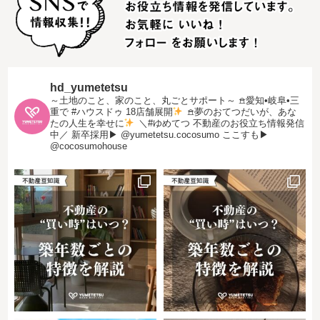
hd_yumetetsu
～土地のこと、家のこと、丸ごとサポート～
𖠿愛知•岐阜•三
重で #ハウスドゥ 18店舗展開
𖠿夢のおてつだいが、あな
たの人生を幸せに
＼#ゆめてつ 不動産のお役立ち情報発信
中／
新卒採用▶︎ @yumetetsu.cocosumo
ここすも▶︎
@cocosumohouse