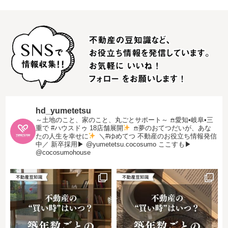
hd_yumetetsu
～土地のこと、家のこと、丸ごとサポート～
𖠿愛知•岐阜•三
重で #ハウスドゥ 18店舗展開
𖠿夢のおてつだいが、あな
たの人生を幸せに
＼#ゆめてつ 不動産のお役立ち情報発信
中／
新卒採用▶︎ @yumetetsu.cocosumo
ここすも▶︎
@cocosumohouse