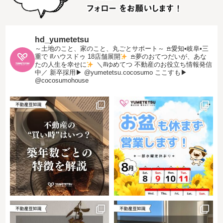
hd_yumetetsu
～土地のこと、家のこと、丸ごとサポート～
𖠿愛知•岐阜•三
重で #ハウスドゥ 18店舗展開
𖠿夢のおてつだいが、あな
たの人生を幸せに
＼#ゆめてつ 不動産のお役立ち情報発信
中／
新卒採用▶︎ @yumetetsu.cocosumo
ここすも▶︎
@cocosumohouse