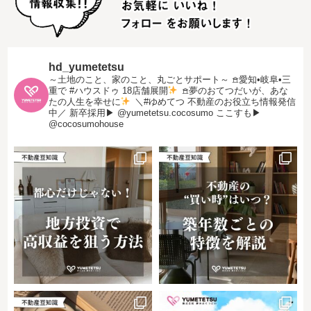
hd_yumetetsu
～土地のこと、家のこと、丸ごとサポート～
𖠿愛知•岐阜•三
重で #ハウスドゥ 18店舗展開
𖠿夢のおてつだいが、あな
たの人生を幸せに
＼#ゆめてつ 不動産のお役立ち情報発信
中／
新卒採用▶︎ @yumetetsu.cocosumo
ここすも▶︎
@cocosumohouse