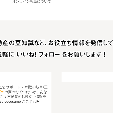
オンライン相談について
ごとサポート～
𖠿愛知•岐阜•三
𖠿夢のおてつだいが、あな
てつ 不動産のお役立ち情報発
u.cocosumo
ここすも▶︎