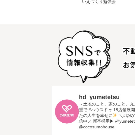
いえづくり勉強会
hd_yumetetsu
～土地のこと、家のこと、丸
重で #ハウスドゥ 18店舗展開
たの人生を幸せに
＼#ゆめ
信中／
新卒採用▶︎ @yumetets
@cocosumohouse