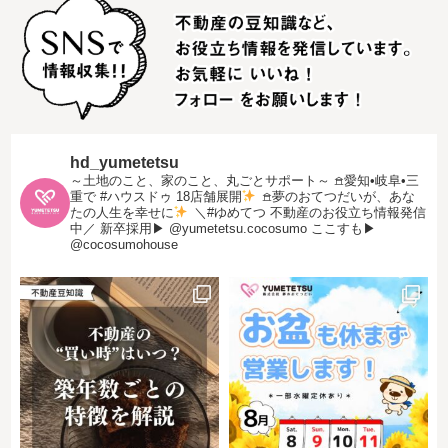
hd_yumetetsu
～土地のこと、家のこと、丸ごとサポート～
𖠿愛知•岐阜•三
重で #ハウスドゥ 18店舗展開
𖠿夢のおてつだいが、あな
たの人生を幸せに
＼#ゆめてつ 不動産のお役立ち情報発信
中／
新卒採用▶︎ @yumetetsu.cocosumo
ここすも▶︎
@cocosumohouse