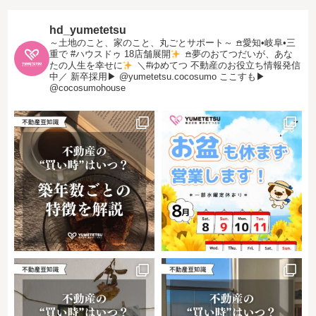
hd_yumetetsu
～土地のこと、家のこと、丸ごとサポート～
𖠿愛知•岐阜•三
重で #ハウスドゥ 18店舗展開
𖠿夢のおてつだいが、あな
たの人生を幸せに
＼#ゆめてつ 不動産のお役立ち情報発信
中／
新卒採用▶︎ @yumetetsu.cocosumo
ここすも▶︎
@cocosumohouse