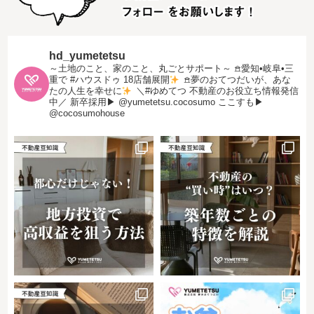
hd_yumetetsu
～土地のこと、家のこと、丸ごとサポート～
𖠿愛知•岐阜•三
重で #ハウスドゥ 18店舗展開
𖠿夢のおてつだいが、あな
たの人生を幸せに
＼#ゆめてつ 不動産のお役立ち情報発信
中／
新卒採用▶︎ @yumetetsu.cocosumo
ここすも▶︎
@cocosumohouse