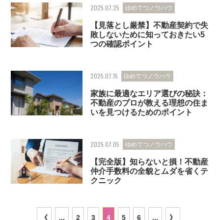
2025.07.25
ゆめてつノウハウ
【見落とし厳禁】不動産契約で失
敗しないために知っておきたい5
つの確認ポイント
2025.07.15
ゆめてつノウハウ
家族に最適なエリア選びの秘訣：
不動産のプロが教える理想の住ま
いを見つけるためのポイント
2025.07.05
ゆめてつノウハウ
【完全版】知らないと損！不動産
仲介手数料の全貌とムダを省くテ
クニック
《
...
2
3
4
5
6
...
》